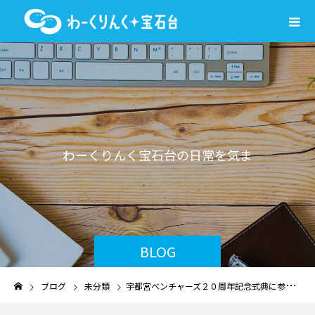
わ
ー
く
り
ん
く
宝
石
台
の
日
常
を
気
ま
ま
に
綴
り
ま
BLOG
ブログ
未分類
宇都宮ベンチャーズ２０周年記念式典に参加しました