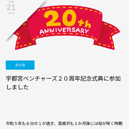
FEB
21
2023
未分類
宇都宮ベンチャーズ２０周年記念式典に参加
しました
令和５年も６分の１が過ぎ、高根沢も１か月後には桜が咲く時期