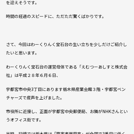
を迎えそうです。
時間の経過のスピードに、ただただ驚くばかりです。
さて、今回はわーくりんく宝石台の生い立ちを少しだけご紹介し
たいと思います。
わーくりんく宝石台の運営母体である「えむつーあしすと株式会
社」は平成２８年６月６日、
宇都宮市中央3丁目にあります栃木県産業会館３階・宇都宮ベン
チャーズで産声を上げました。
市役所に近接し、正面が宇都宮中央郵便局、お隣がNHKさんとい
うオフィス街です。
当時、記憶では栃木県は「障害者雇用率」が全国で3番目に低く