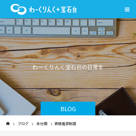
わ
ー
く
り
ん
く
宝
石
台
の
日
常
を
気
ま
ま
に
BLOG
ブログ
未分類
資格推奨制度