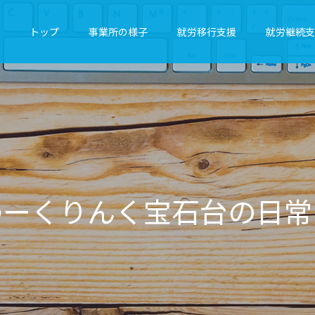
トップ
事業所の様子
就労移行支援
就労継続支
ん
く
宝
石
台
の
日
常
を
気
ま
ま