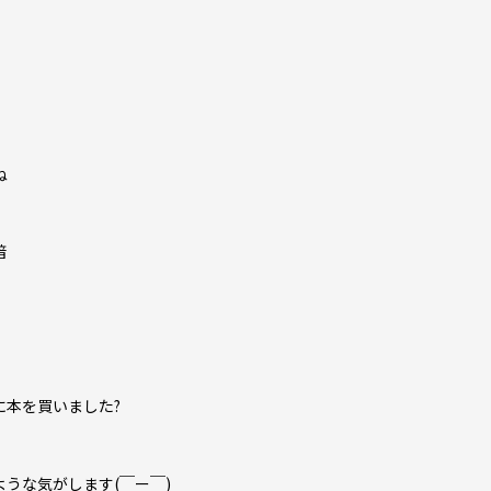
ね
暗
に本を買いました?
うな気がします(￣ー￣)