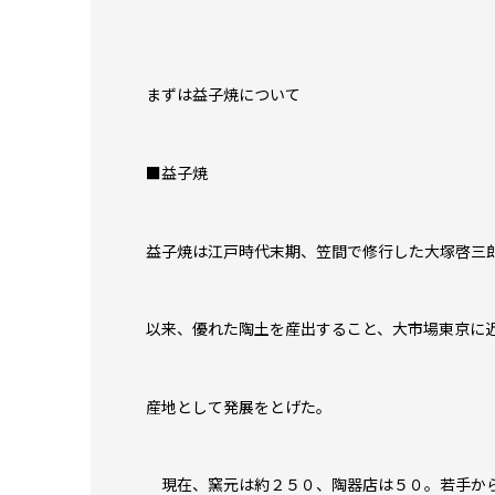
まずは益子焼について
■益子焼
益子焼は江戸時代末期、笠間で修行した大塚啓三
以来、優れた陶土を産出すること、大市場東京に
産地として発展をとげた。
現在、窯元は約２５０、陶器店は５０。若手から