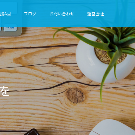
援A型
ブログ
お問い合わせ
運営会社
に
綴
り
ま
す