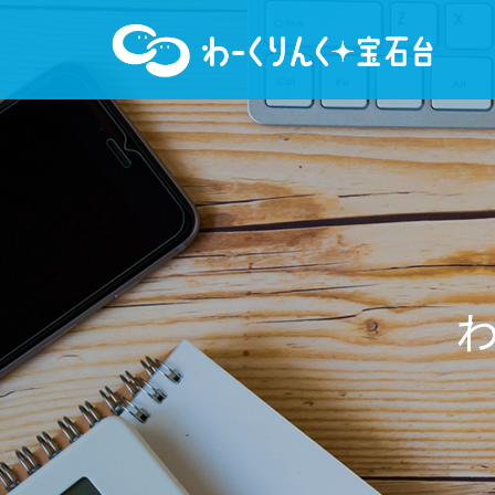
わ
ー
く
り