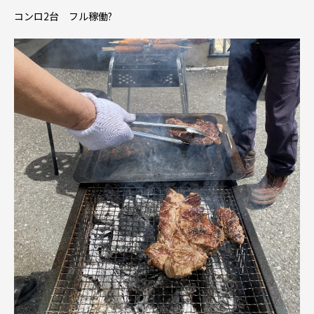
コンロ2台 フル稼働?