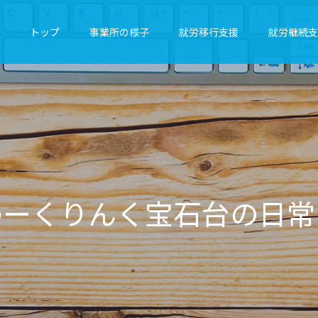
トップ
事業所の様子
就労移行支援
就労継続支
ん
く
宝
石
台
の
日
常
を
気
ま
ま