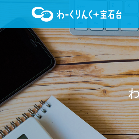
わ
ー
く
り