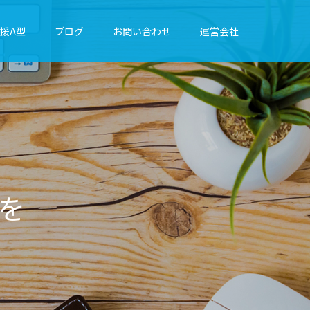
援A型
ブログ
お問い合わせ
運営会社
に
綴
り
ま
す