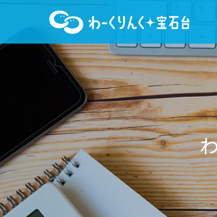
わ
ー
く
り