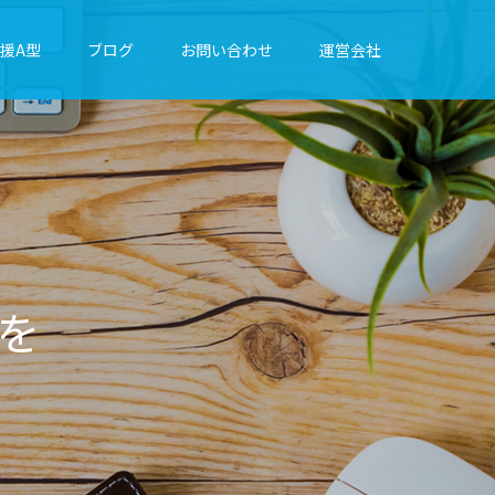
援A型
ブログ
お問い合わせ
運営会社
に
綴
り
ま
す