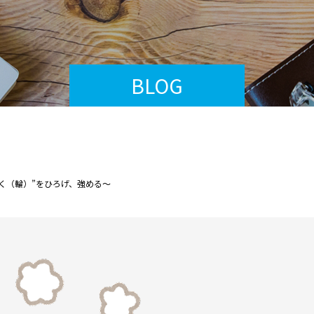
BLOG
く（輪）”をひろげ、強める～