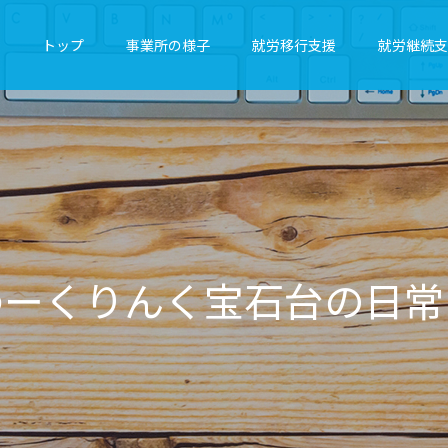
トップ
事業所の様子
就労移行支援
就労継続支
ん
く
宝
石
台
の
日
常
を
気
ま
ま