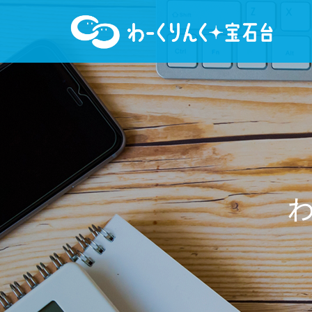
わ
ー
く
り