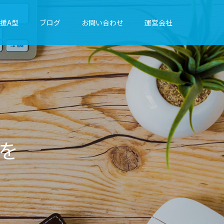
援A型
ブログ
お問い合わせ
運営会社
に
綴
り
ま
す