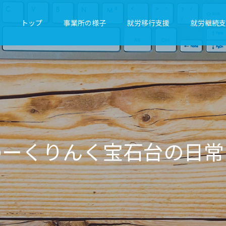
トップ
事業所の様子
就労移行支援
就労継続支
ん
く
宝
石
台
の
日
常
を
気
ま
ま