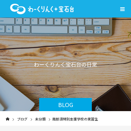
わ
ー
く
り
ん
く
宝
石
台
の
日
常
を
気
ま
BLOG
ブログ
未分類
南那須特別支援学校の実習生