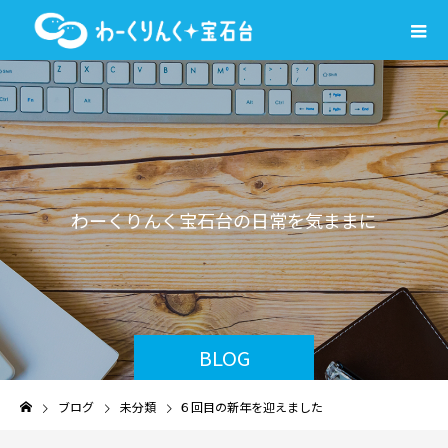
わ
ー
く
り
ん
く
宝
石
台
の
日
常
を
気
ま
ま
に
綴
り
ま
す
BLOG
ブログ
未分類
６回目の新年を迎えました