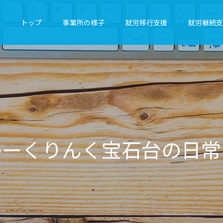
トップ
事業所の様子
就労移行支援
就労継続支
ん
く
宝
石
台
の
日
常
を
気
ま
ま