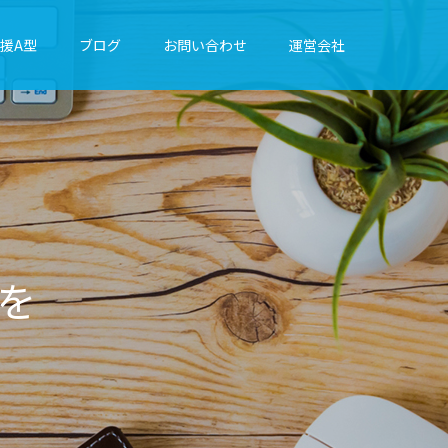
援A型
ブログ
お問い合わせ
運営会社
に
綴
り
ま
す