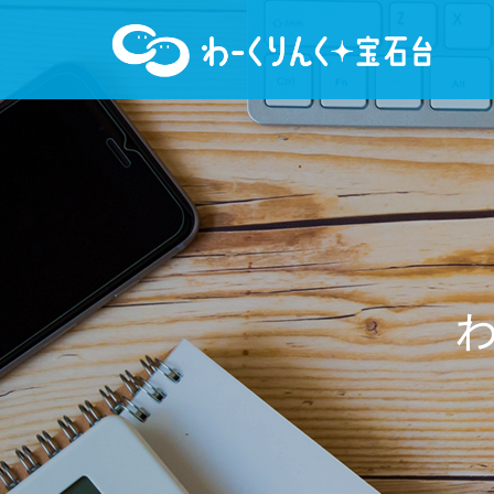
わ
ー
く
り