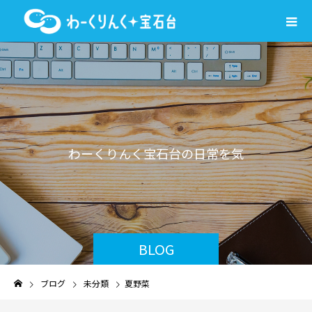
わ
ー
く
り
ん
く
宝
石
台
の
日
常
を
気
ま
ま
に
綴
り
BLOG
ブログ
未分類
夏野菜