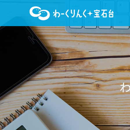
わ
ー
く
り