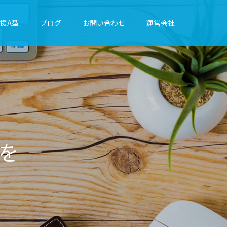
援A型
ブログ
お問い合わせ
運営会社
に
綴
り
ま
す