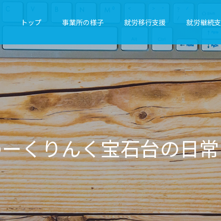
トップ
事業所の様子
就労移行支援
就労継続支
ん
く
宝
石
台
の
日
常
を
気
ま
ま